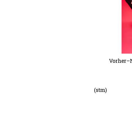
Vorher–
(stm)