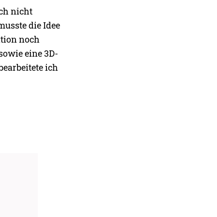
ch nicht
musste die Idee
ation noch
sowie eine 3D-
earbeitete ich