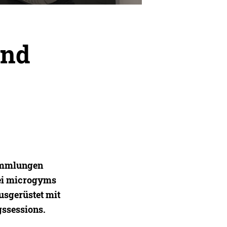
und
ammlungen
bei microgyms
usgerüstet mit
gssessions.