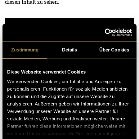
diesen Inhalt zu sehen.
Zustimmung
Details
Über Cookies
Diese Webseite verwendet Cookies
Wir verwenden Cookies, um Inhalte und Anzeigen zu
personalisieren, Funktionen für soziale Medien anbieten
zu können und die Zugriffe auf unsere Website zu
analysieren. Außerdem geben wir Informationen zu Ihrer
Ein Aftermovie – Vorbereitung ist ein Hauptfaktor
Verwendung unserer Website an unsere Partner für
soziale Medien, Werbung und Analysen weiter. Unsere
Somit war alles bereit für die grosse Wagentaufe. Mein
Partner führen diese Informationen möglicherweise mit
Auftrag für den Anlass war: Fotos machen, Emotionen
weiteren Daten zusammen, die Sie ihnen bereitgestellt
einfangen, Aftermovie erstellen. Ich machte mich also