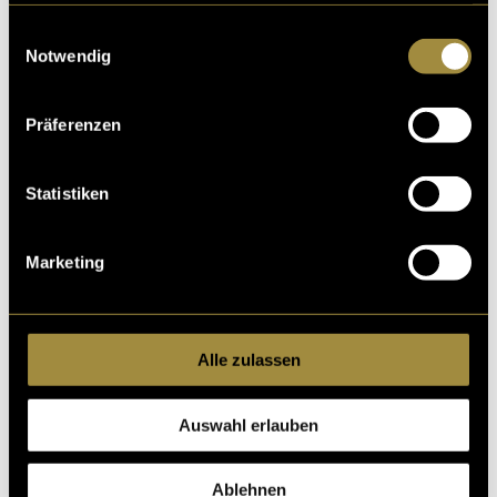
gesammelt haben.
Einwilligungsauswahl
Notwendig
Präferenzen
Kritik
Statistiken
Marketing
Ähnliche Artikel
Alle zulassen
Auswahl erlauben
Ablehnen