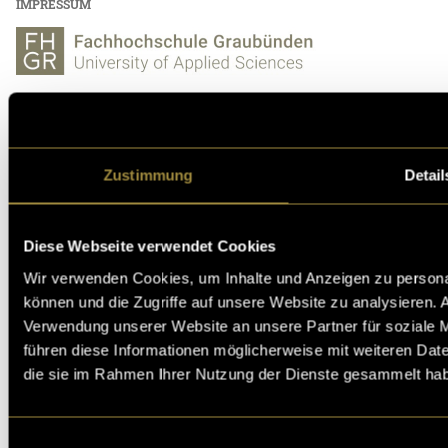
IMPRESSUM
Fachhochschule Graubünden
Institut für Multimedia Production
Pulvermühlestrasse 57
CH-7000 Chur
Zustimmung
Detail
Diese Webseite verwendet Cookies
Wir verwenden Cookies, um Inhalte und Anzeigen zu personal
können und die Zugriffe auf unsere Website zu analysieren.
Verwendung unserer Website an unsere Partner für soziale 
Hochschule der Künste Bern
Fellerstrasse 11
führen diese Informationen möglicherweise mit weiteren Date
CH-3027 Bern
die sie im Rahmen Ihrer Nutzung der Dienste gesammelt ha
Einwilligungsauswahl