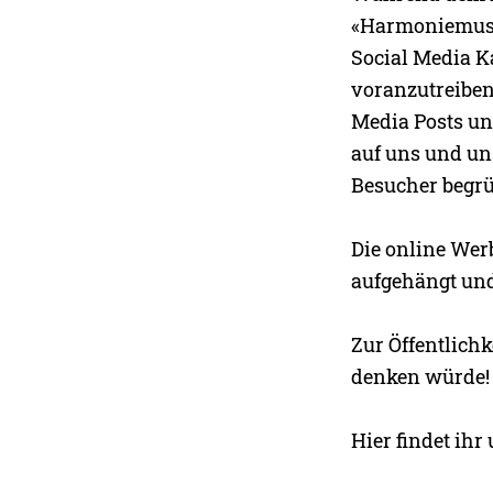
«Harmoniemusik
Social Media K
voranzutreiben,
Media Posts un
auf uns und un
Besucher begrü
Die online Werb
aufgehängt und
Zur Öffentlichk
denken würde!
Hier findet ihr