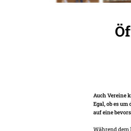
Öf
Auch Vereine k
Egal, ob es u
auf eine bevors
Während dem le