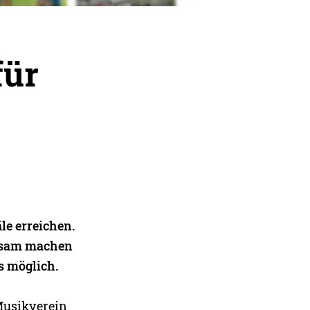
für
le erreichen.
rksam machen
s möglich.
Musikverein