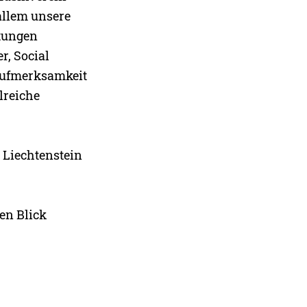
allem unsere
ltungen
r, Social
 Aufmerksamkeit
lreiche
z Liechtenstein
ten Blick