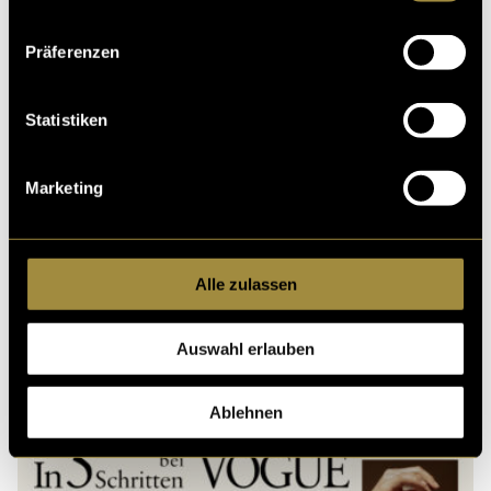
Präferenzen
Statistiken
Ähnliche Artikel
Marketing
Alle zulassen
Auswahl erlauben
Ablehnen