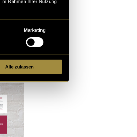
ie im Rahmen Ihrer Nutzung
tschieden sich
läser und den
zte ich dann in
Marketing
Alle zulassen