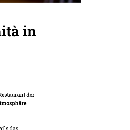
ità in
Restaurant der
 Atmosphäre –
ails das