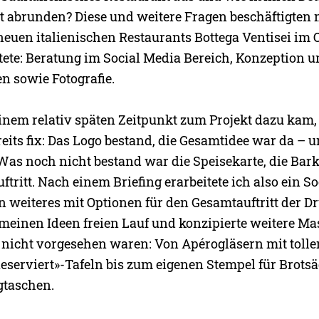
kt abrunden? Diese und weitere Fragen beschäftigten 
neuen italienischen Restaurants Bottega Ventisei im 
utete: Beratung im Social Media Bereich, Konzeption
n sowie Fotografie.
einem relativ späten Zeitpunkt zum Projekt dazu kam,
eits fix: Das Logo bestand, die Gesamtidee war da – 
 Was noch nicht bestand war die Speisekarte, die Bar
ftritt. Nach einem Briefing erarbeitete ich also ein S
n weiteres mit Optionen für den Gesamtauftritt der D
h meinen Ideen freien Lauf und konzipierte weitere M
 nicht vorgesehen waren: Von Apérogläsern mit tollen
eserviert»-Tafeln bis zum eigenen Stempel für Brotsä
gtaschen.