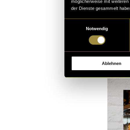
möglicherweise mit weiteren
der Dienste gesammelt habe
Viele der Mass
für die Klemmb
Einwilligungsauswahl
Stempel. Das al
Notwendig
die Tat um.
Bereit für ein p
Ablehnen