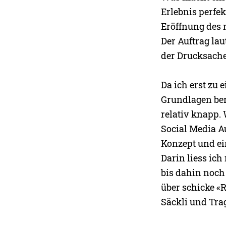
Erlebnis perfe
Eröffnung des 
Der Auftrag la
der Drucksache
Da ich erst zu 
Grundlagen ber
relativ knapp.
Social Media Au
Konzept und ei
Darin liess ic
bis dahin noch
über schicke «R
Säckli und Tra