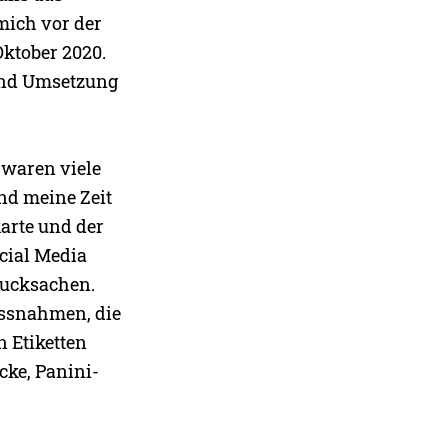
mich vor der
Oktober 2020.
 und Umsetzung
 waren viele
und meine Zeit
karte und der
ocial Media
rucksachen.
assnahmen, die
 Etiketten
cke, Panini-