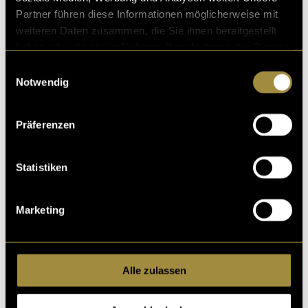
Partner führen diese Informationen möglicherweise mit
weiteren Daten zusammen, die Sie ihnen bereitgestellt
haben oder die sie im Rahmen Ihrer Nutzung der Dienste
gesammelt haben.
Einwilligungsauswahl
Notwendig
Präferenzen
Statistiken
Logo ohne Schriftzug
Marketing
Um das Ganze abzurunden und um meine
Komfortzone zu verlassen, habe ich mich daran
gesetzt, das Logo in After Effects zu animieren. Was
Alle zulassen
daraus geworden ist, seht ihr im Video.