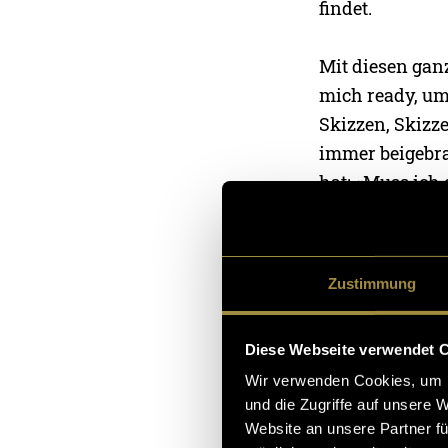
findet.
Mit diesen gan
mich ready, um 
Skizzen, Skizz
immer beigebra
hat: «Muss ich 
gut für die Kre
man so vor sich
damit sich Juli
Zustimmung
Umsetzungen:
Diese Webseite verwendet 
Wir verwenden Cookies, um I
und die Zugriffe auf unsere 
Website an unsere Partner fü