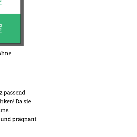
 ohne
z passend.
rken! Da sie
 uns
d und prägnant