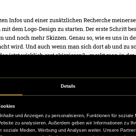
zen Infos und einer zusätzlichen Recherche meinersei
mit dem Logo-Design zu starten. Der erste Schritt be
en und noch mehr Skizzen. Genau so, wie es uns in de
cht wird. Und auch wenn man sich dort ab und zu sc
das jetzt wirklich erst skizzieren?», merkt man in der 
ativität, nicht an die Formen der Buchstaben gebunden
 sieht. Meine Skizzen habe ich dann grob im Illustra
a die Logos besser vorstellen konnte. Hier einige Bei
Details
Cookies
nhalte und Anzeigen zu personalisieren, Funktionen für soziale
Website zu analysieren. Außerdem geben wir Informationen zu I
r soziale Medien, Werbung und Analysen weiter. Unsere Partner