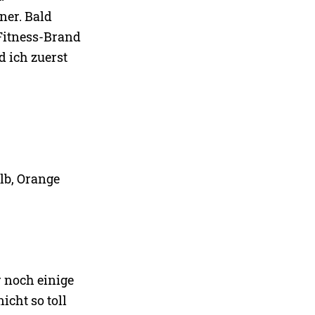
ner. Bald
 Fitness-Brand
 ich zuerst
elb, Orange
r noch einige
icht so toll