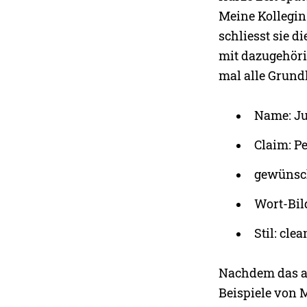
Meine Kollegin 
schliesst sie 
mit dazugehöri
mal alle Grund
Name: Ju
Claim: P
gewünscht
Wort-Bi
Stil: cle
Nachdem das all
Beispiele von Ma