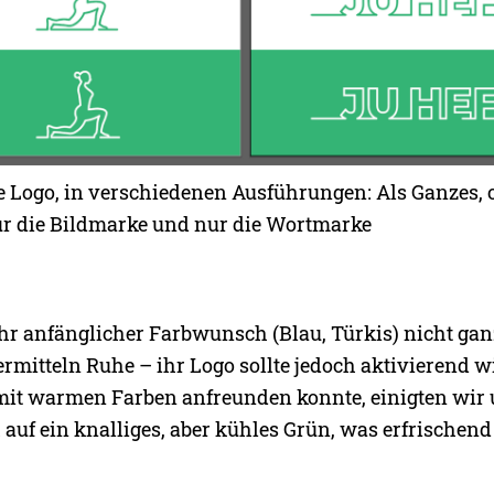
le Logo, in verschiedenen Ausführungen: Als Ganzes,
ur die Bildmarke und nur die Wortmarke
hr anfänglicher Farbwunsch (Blau, Türkis) nicht gan
rmitteln Ruhe – ihr Logo sollte jedoch aktivierend wi
 mit warmen Farben anfreunden konnte, einigten wir
 auf ein knalliges, aber kühles Grün, was erfrischen