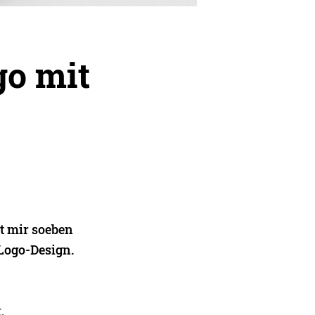
go mit
t mir soeben
Logo-Design.
.