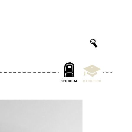
STUDIUM
BACHELOR