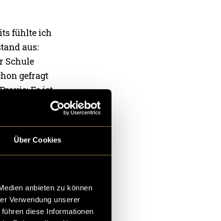
ts fühlte ich
stand aus:
r Schule
hon gefragt
Praxis: Es ist
 zu sein, die
tor aufgebaut,
spiele meiner
Über Cookies
 Medien anbieten zu können
hrer Verwendung unserer
 führen diese Informationen