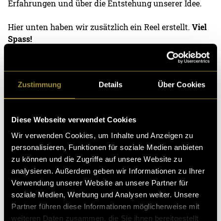
Erfahrungen und über die Entstehung unserer Idee.
Hier unten haben wir zusätzlich ein Reel erstellt.
Viel
Spass!
Zustimmung
Details
Über Cookies
Diese Webseite verwendet Cookies
Wir verwenden Cookies, um Inhalte und Anzeigen zu
personalisieren, Funktionen für soziale Medien anbieten
zu können und die Zugriffe auf unsere Website zu
analysieren. Außerdem geben wir Informationen zu Ihrer
Verwendung unserer Website an unsere Partner für
Bitte akzeptiere die
statistik, Marketing
Cookies um
soziale Medien, Werbung und Analysen weiter. Unsere
diesen Inhalt zu sehen.
Partner führen diese Informationen möglicherweise mit
weiteren Daten zusammen, die Sie ihnen bereitgestellt