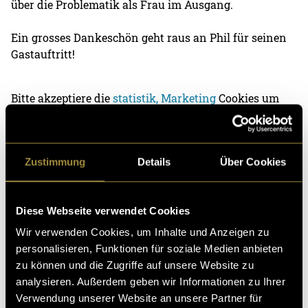
über die Problematik als Frau im Ausgang.
Ein grosses Dankeschön geht raus an Phil für seinen
Gastauftritt!
Bitte akzeptiere die
statistik, Marketing
Cookies um
diesen Inhalt zu sehen.
Episode 2 – Lange Nächte und exponentieller
Zustimmung
Details
Über Cookies
Koffeinkonsum
Die Nächte werden länger, die Koffeinzufuhr steigt
Diese Webseite verwendet Cookies
exponentiell an, der Stress klopft schon an die Türe:
Wir verwenden Cookies, um Inhalte und Anzeigen zu
Das Semesterende ist in Sicht. Obwohl schon
personalisieren, Funktionen für soziale Medien anbieten
übermorgen Weihnachten ist, haben die
zwei
zu können und die Zugriffe auf unsere Website zu
verwirrte Baslerinne
keinen Kopf für Kekse, Glühwein
analysieren. Außerdem geben wir Informationen zu Ihrer
oder sonstiges Festtagszeugs. Zusammen diskutieren
Verwendung unserer Website an unsere Partner für
und philosophieren Magali und Céline über ihren