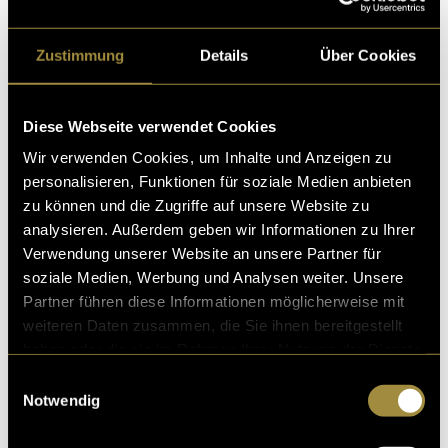
Zustimmung
Details
Über Cookies
Diese Webseite verwendet Cookies
Ihre Logowahl fiel auf LE Atelier, welches auch im
Titelbild zu sehen ist. Der nächste Schritt werden das
Wir verwenden Cookies, um Inhalte und Anzeigen zu
Kommunikationskonzept sowie eine Webseite sein.
personalisieren, Funktionen für soziale Medien anbieten
zu können und die Zugriffe auf unsere Website zu
(stm)
analysieren. Außerdem geben wir Informationen zu Ihrer
Verwendung unserer Website an unsere Partner für
soziale Medien, Werbung und Analysen weiter. Unsere
Partner führen diese Informationen möglicherweise mit
weiteren Daten zusammen, die Sie ihnen bereitgestellt
haben oder die sie im Rahmen Ihrer Nutzung der Dienste
gesammelt haben.
Einwilligungsauswahl
Notwendig
Kritik