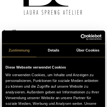
Logo 07
Lo
Zustimmung
Details
Über Cookies
Logogestaltung Runde
3
Das Logo hatte meiner Meinung nach eine schlechte
Diese Webseite verwendet Cookies
optische Gewichtsverteilung. Es musste etwas in die
Wir verwenden Cookies, um Inhalte und Anzeigen zu
obere linke Ecke. Schlussendlich war Laura happy mit
personalisieren, Funktionen für soziale Medien anbieten
dem Logo Nummer 18.
zu können und die Zugriffe auf unsere Website zu
analysieren. Außerdem geben wir Informationen zu Ihrer
Liebe Laura, ich wünsche dir und deinem Atelier viel
Verwendung unserer Website an unsere Partner für
Erfolg.
soziale Medien, Werbung und Analysen weiter. Unsere