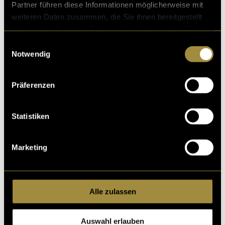
Partner führen diese Informationen möglicherweise mit
weiteren Daten zusammen, die Sie ihnen bereitgestellt
haben oder die sie im Rahmen Ihrer Nutzung der Dienste
gesammelt haben.
Einwilligungsauswahl
Notwendig
Präferenzen
Statistiken
Marketing
Alle zulassen
Auswahl erlauben
Logo 14
Lo