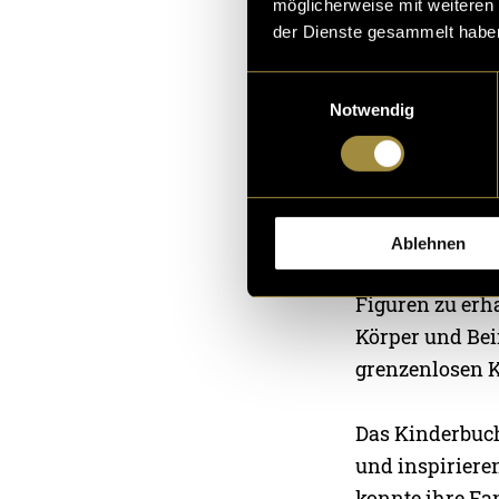
möglicherweise mit weiteren
der Dienste gesammelt habe
Einwilligungsauswahl
Notwendig
Die Illustratio
Ablehnen
scannte und be
Figuren zu erh
Körper und Bei
grenzenlosen K
Das Kinderbuch
und inspiriere
konnte ihre Fa