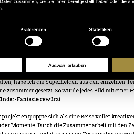
 Daten zusammen, die Sie ihnen bereitgestellt haben oder die s
n.
Präferenzen
Statistiken
nen habe ich schliesslich mit Sketchbook Pro umgeset
Auswahl erlauben
arbeitete ich die Skizzen der Schüler. Um die bestmö
alten, habe ich die Superhelden aus den einzelnen Tei
ne zusammengesetzt. So wurde jedes Bild mit einer P
inder-Fantasie gewürzt.
projekt entpuppte sich als eine Reise voller kreativ
nder Momente. Durch die Zusammenarbeit mit den Zw
ntasie angeregt und ihre eigenen Geschichten verwir