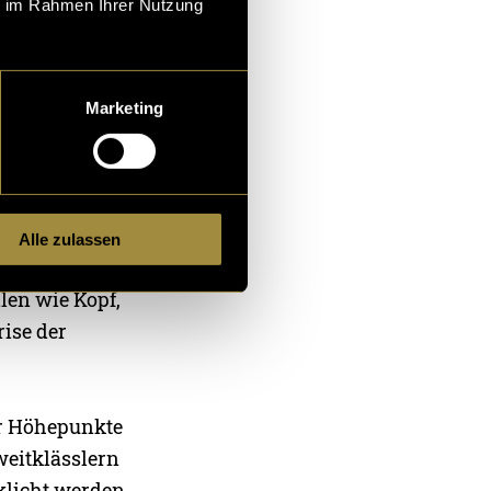
ie im Rahmen Ihrer Nutzung
Marketing
zt. Dazu
Alle zulassen
glichsten
len wie Kopf,
rise der
er Höhepunkte
eitklässlern
klicht werden.