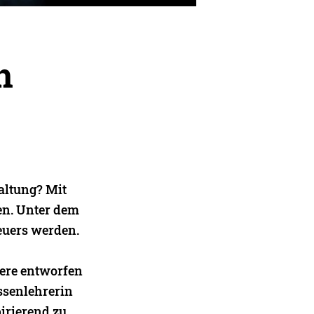
n
altung? Mit
en. Unter dem
euers werden.
tere entworfen
ssenlehrerin
pirierend zu