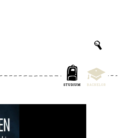
STUDIUM
BACHELOR