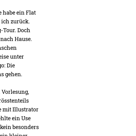
e habe ein Flat
 ich zurück.
g-Tour. Doch
m nach Hause.
enschen
eise unter
o: Die
ns gehen.
n Vorlesung,
össtenteils
 mit Illustrator
hlte ein Use
r kein besonders
ein kleiner