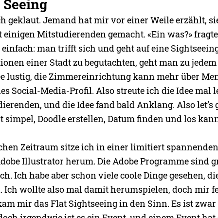
t Seeing
ch geklaut. Jemand hat mir vor einer Weile erzählt, si
t einigen Mitstudierenden gemacht. «Ein was?» fragte
 einfach: man trifft sich und geht auf eine Sightseein
ktionen einer Stadt zu begutachten, geht man zu jede
dee lustig, die Zimmereinrichtung kann mehr über M
des Social-Media-Profil. Also streute ich die Idee mal l
erenden, und die Idee fand bald Anklang. Also let’s g
t simpel, Doodle erstellen, Datum finden und los kan
chen Zeitraum sitze ich in einer limitiert spannende
Adobe Illustrator herum. Die Adobe Programme sind gr
h. Ich habe aber schon viele coole Dinge gesehen, die
. Ich wollte also mal damit herumspielen, doch mir fe
kam mir das Flat Sightseeing in den Sinn. Es ist zwa
doch irgendwie ist es ein Event, und einem Event hat 