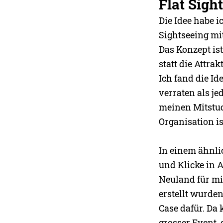
Flat Sigh
Die Idee habe i
Sightseeing mi
Das Konzept ist
statt die Attra
Ich fand die I
verraten als je
meinen Mitstudi
Organisation is
In einem ähnli
und Klicke in 
Neuland für mic
erstellt wurden
Case dafür. Da 
grosser Event, 