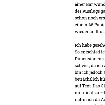
einer Bar wunde
des Ausflugs g
schon noch erst
einem A5 Papie
wieder an Illus
Ich habe gesehe
So entschied i
Dimensionen zu
schwer, da ich
bin ich jedoch 
beträchtlich kü
auf Text. Das 
mir nicht zu –
nahm ich da Ado