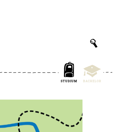
STUDIUM
BACHELOR