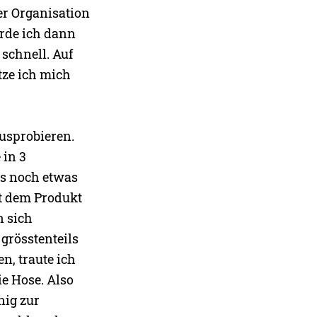
er Organisation
ürde ich dann
 schnell. Auf
tze ich mich
ausprobieren.
 in 3
gs noch etwas
t dem Produkt
n sich
 grösstenteils
n, traute ich
e Hose. Also
nig zur