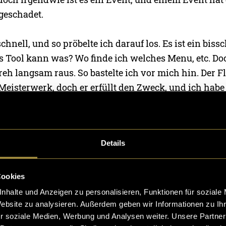
 geschadet.
schnell, und so pröbelte ich darauf los. Es ist ein bis
s Tool kann was? Wo finde ich welches Menu, etc. 
reh langsam raus. So bastelte ich vor mich hin. Der Fl
Meisterwerk, doch er erfüllt den Zweck, und ich habe
toben können. Das Flat Sightseeing fand bald darauf S
immt den einen oder anderen Schmunzler geerntet.
Details
Cookies
nhalte und Anzeigen zu personalisieren, Funktionen für soziale
Website zu analysieren. Außerdem geben wir Informationen zu I
r soziale Medien, Werbung und Analysen weiter. Unsere Partner