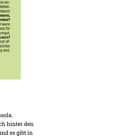
sola.
ch hinter den
nd es gibt in