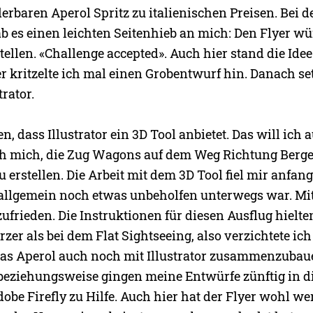
rbaren Aperol Spritz zu italienischen Preisen. Bei d
ab es einen leichten Seitenhieb an mich: Den Flyer w
ellen. «Challenge accepted». Auch hier stand die Idee
r kritzelte ich mal einen Grobentwurf hin. Danach se
trator.
n, dass Illustrator ein 3D Tool anbietet. Das will ich 
ch mich, die Zug Wagons auf dem Weg Richtung Berge
 erstellen. Die Arbeit mit dem 3D Tool fiel mir anfan
 allgemein noch etwas unbeholfen unterwegs war. Mi
zufrieden. Die Instruktionen für diesen Ausflug hielte
rzer als bei dem Flat Sightseeing, also verzichtete ich
Glas Aperol auch noch mit Illustrator zusammenzubaue
 beziehungsweise gingen meine Entwürfe zünftig in di
be Firefly zu Hilfe. Auch hier hat der Flyer wohl we