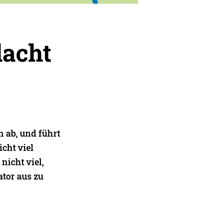
dacht
 ab, und führt
cht viel
nicht viel,
ator aus zu