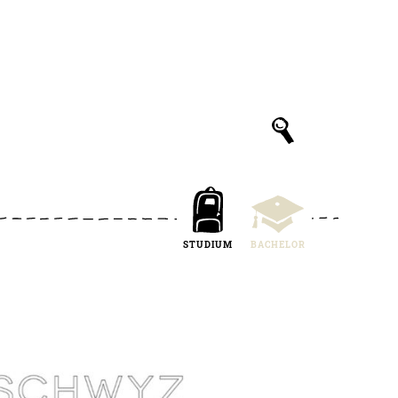
STUDIUM
BACHELOR