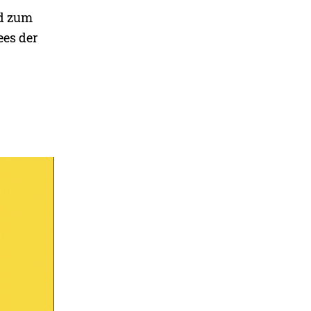
nd zum
ees der