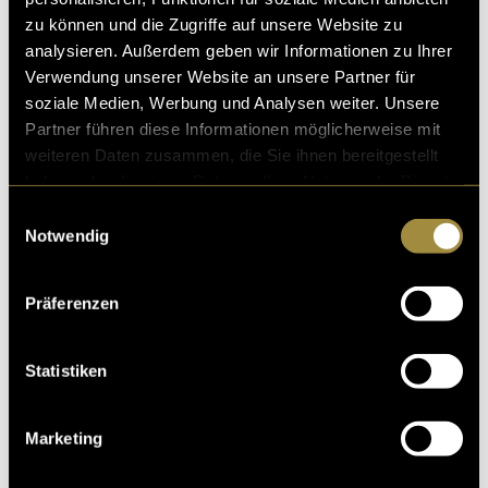
JavaScript Objekt mit einem «Decision Tree» enthält,
zu können und die Zugriffe auf unsere Website zu
an dem sich der Film orientiert.
analysieren. Außerdem geben wir Informationen zu Ihrer
Verwendung unserer Website an unsere Partner für
Alles aktuelle zum Projekt, sowie der Trailer, kann auf
soziale Medien, Werbung und Analysen weiter. Unsere
diesem Link abgerufen werden:
Partner führen diese Informationen möglicherweise mit
weiteren Daten zusammen, die Sie ihnen bereitgestellt
Link – Auf der Wartebank
haben oder die sie im Rahmen Ihrer Nutzung der Dienste
gesammelt haben.
Einwilligungsauswahl
Notwendig
Präferenzen
Statistiken
Marketing