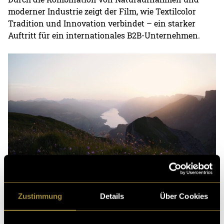
moderner Industrie zeigt der Film, wie Textilcolor
Tradition und Innovation verbindet – ein starker
Auftritt für ein internationales B2B-Unternehmen.
Alvier (2345 m.ü.M) bei Sonnenaufgang
Al
Zustimmung
Details
Über Cookies