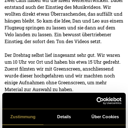
zwei Calls haben wir die Ideen weiterentwickelt. Dabei
entstand auch der Einstieg des Musikvideos. Wir
wollten direkt etwas Überraschendes, das auffällt und
hängen bleibt. So kam die Idee, Dan und Leo aus einem
Flugzeug springen zu lassen und sie dann auf dem
Velo landen zu lassen. Ein bewusst übertriebener
Einstieg, der sofort den Ton des Videos setzt.
Der Drehtag selbst lief insgesamt sehr gut. Wir waren
um 10 Uhr vor Ort und haben bis etwa 15 Uhr gedreht.
Zuerst filmten wir mit Greenscreen, anschliessend
wurde dieser hochgefahren und wir machten noch
einige Aufnahmen ohne Greenscreen, um mehr
Material zur Auswahl zu haben.
Nach dem Dreh ging es an den Schnitt. Ich hatte rund
drei Wochen Zeit dafür und konnte relativ schnell
eine erste Version des Videos umsetzen. Am
Zustimmung
Details
Über Cookies
aufwendigsten war klar der Einstieg. Dafür habe ich