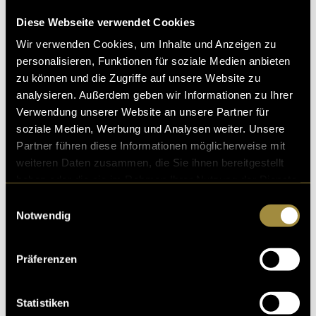
mit Abstand am längsten gebraucht. Auch das
Entfernen des Greenscreens mit dem Ultra-Key war
Diese Webseite verwendet Cookies
teilweise etwas knifflig. Einige Clips liessen sich sehr
Wir verwenden Cookies, um Inhalte und Anzeigen zu
gut freistellen, bei anderen brauchte es mehrere
personalisieren, Funktionen für soziale Medien anbieten
Herangehensweisen, bis es wirklich sauber aussah.
zu können und die Zugriffe auf unsere Website zu
Am Ende bin ich mit dem Resultat sehr zufrieden. Das
analysieren. Außerdem geben wir Informationen zu Ihrer
Video ist unterhaltsam, nimmt sich in einem
Verwendung unserer Website an unsere Partner für
professionellen Rahmen nicht zu ernst und passt gut
soziale Medien, Werbung und Analysen weiter. Unsere
zum Song. Zusätzlich entstanden noch mehrere kurze
Partner führen diese Informationen möglicherweise mit
Clips für Instagram als Promo.
weiteren Daten zusammen, die Sie ihnen bereitgestellt
haben oder die sie im Rahmen Ihrer Nutzung der Dienste
Instagram
gesammelt haben.
Einwilligungsauswahl
Pre Drop Clips:
Notwendig
Instagram Reel 1
Instagram Reel 2
Präferenzen
Out Now:
Instagram Reel 3
Statistiken
Instagram Reel 4