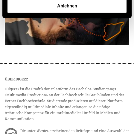
Ablehnen
ÜBER DIGEZZ
«Digezz» ist die Produktionsplattform des Bachelor-Studiengangs
«Multimedia Production» an der Fachhochschule Graubünden und der
Berner Fachhochschule. Studierende produzieren auf dieser Plattform
eigenständig multimediale Inhalte und erlangen so die nötige
technische Kompetenz für ein multimediales Umfeld in Medien und
Kommunikation.
Die unter «Beste» erscheinenden Beiträge sind eine Auswahl der