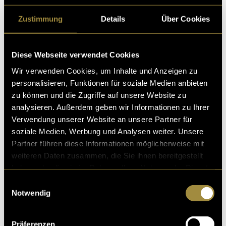
Zustimmung
Details
Über Cookies
Diese Webseite verwendet Cookies
Wir verwenden Cookies, um Inhalte und Anzeigen zu
Artworks für die Artists
personalisieren, Funktionen für soziale Medien anbieten
Danach habe ich mich um die einzelnen Artworks
zu können und die Zugriffe auf unsere Website zu
gekümmert. Hierbei habe ich die Pressekits der DJs
analysieren. Außerdem geben wir Informationen zu Ihrer
und Djanes inklusive Fotos zugesendet bekommen
Verwendung unserer Website an unsere Partner für
und dann anschliessend dem Stil des Flyers
soziale Medien, Werbung und Analysen weiter. Unsere
angepasst. Auch hier wiederum verschiedene
Partner führen diese Informationen möglicherweise mit
Beispiele, einmal Post und einmal Story.
weiteren Daten zusammen, die Sie ihnen bereitgestellt
haben oder die sie im Rahmen Ihrer Nutzung der Dienste
Post
gesammelt haben.
Einwilligungsauswahl
Notwendig
Präferenzen