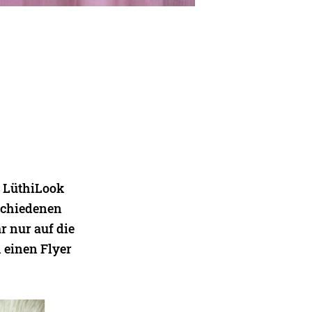
r LüthiLook
schiedenen
r nur auf die
 einen Flyer