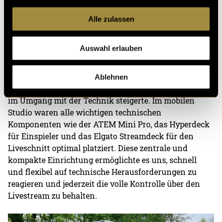
Camper konnten wir die Distanzen für die
Funkstrecken der Livekameras erheblich verkürzen,
Alle zulassen
was eine zuverlässigere Signalübertragung und
weniger technische Störungen gewährleistete.
Auswahl erlauben
Zudem erleichterte diese zentrale Position die
Kabelführung für alle gebundenen Geräte, was nicht
Ablehnen
nur die Sicherheit erhöhte, sondern auch die Effizienz
im Umgang mit der Technik steigerte. Im mobilen
Studio waren alle wichtigen technischen
Komponenten wie der ATEM Mini Pro, das Hyperdeck
für Einspieler und das Elgato Streamdeck für den
Liveschnitt optimal platziert. Diese zentrale und
kompakte Einrichtung ermöglichte es uns, schnell
und flexibel auf technische Herausforderungen zu
reagieren und jederzeit die volle Kontrolle über den
Livestream zu behalten.