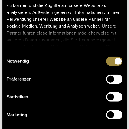
zu können und die Zugriffe auf unsere Website zu
analysieren. Außerdem geben wir Informationen zu Ihrer
Verwendung unserer Website an unsere Partner für
soziale Medien, Werbung und Analysen weiter. Unsere
Bitte akzeptiere die
statistik, Marketing
Cookies um
Partner führen diese Informationen möglicherweise mit
diesen Inhalt zu sehen.
weiteren Daten zusammen, die Sie ihnen bereitgestellt
haben oder die sie im Rahmen Ihrer Nutzung der Dienste
Das Highlight Reel vom Event mit einigen
gesammelt haben.
wiederverwendeten Ausschnitten aus den Streams.
Einwilligungsauswahl
Notwendig
Die Regie
Präferenzen
Die Regie
Statistiken
Für den Liveschnitt haben wir ein innovatives mobiles
Studio in einem Camper eingerichtet. Diese kreative
Lösung bot zahlreiche Vorteile, insbesondere in Bezug
Marketing
auf die Zentralisierung und Optimierung der
technischen Abläufe. Durch die Einrichtung im