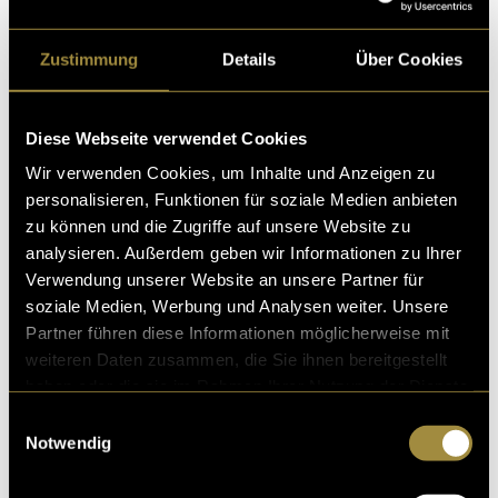
Zustimmung
Details
Über Cookies
Diese Webseite verwendet Cookies
Wir verwenden Cookies, um Inhalte und Anzeigen zu
personalisieren, Funktionen für soziale Medien anbieten
zu können und die Zugriffe auf unsere Website zu
analysieren. Außerdem geben wir Informationen zu Ihrer
Verwendung unserer Website an unsere Partner für
soziale Medien, Werbung und Analysen weiter. Unsere
Auch die Einladungen wurden mit der Graphics for
Partner führen diese Informationen möglicherweise mit
Gertrud-Font gestaltet. Die Fotos stammen aus
weiteren Daten zusammen, die Sie ihnen bereitgestellt
unserem MMP-Alltag, stellen unsere Kunst dar und
haben oder die sie im Rahmen Ihrer Nutzung der Dienste
sollen den Vibe der Ausstellung herüberbringen. Dank
gesammelt haben.
der 16 verschiedenen Varianten konnten wir sehr
Einwilligungsauswahl
bewusst entscheiden, wer welche Einladung
Notwendig
bekommen soll. Als JPEGs wurden sie für WhatsApp
Einladungen verwendet und im 4:5 Format auf Social