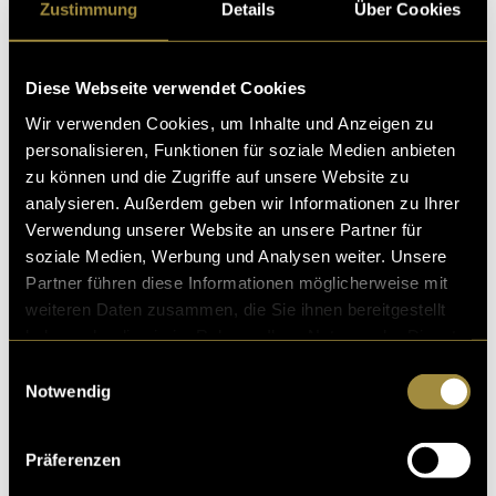
Mein Projekt kannst du über die folgenden Links
Zustimmung
Details
Über Cookies
ansehen, anhören oder lesen:
Website
Diese Webseite verwendet Cookies
Wir verwenden Cookies, um Inhalte und Anzeigen zu
Spotify
personalisieren, Funktionen für soziale Medien anbieten
YouTube
zu können und die Zugriffe auf unsere Website zu
analysieren. Außerdem geben wir Informationen zu Ihrer
Ich bedanke mich bei allen, die mich bei der Thesis
Verwendung unserer Website an unsere Partner für
sowie meinem Lehrprojekt tatkräftig unterstützt
soziale Medien, Werbung und Analysen weiter. Unsere
haben! Ohne euch wäre das nicht möglich gewesen! 😀
Partner führen diese Informationen möglicherweise mit
weiteren Daten zusammen, die Sie ihnen bereitgestellt
haben oder die sie im Rahmen Ihrer Nutzung der Dienste
gesammelt haben.
Einwilligungsauswahl
Notwendig
Ähnliche Artikel
Präferenzen