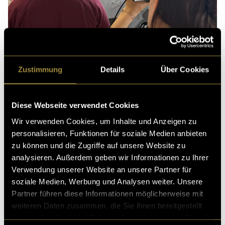
Zustimmung
Details
Über Cookies
Diese Webseite verwendet Cookies
Wir verwenden Cookies, um Inhalte und Anzeigen zu
personalisieren, Funktionen für soziale Medien anbieten
Die gesamte Postproduktion, von Schnitt über
zu können und die Zugriffe auf unsere Website zu
Sounddesign bis zum Color Grading, wurden von mir
analysieren. Außerdem geben wir Informationen zu Ihrer
zum ersten Mal komplett in DaVinci Resolve
Verwendung unserer Website an unsere Partner für
umgesetzt. Ein wilder Sprint, der zwar Nerven
soziale Medien, Werbung und Analysen weiter. Unsere
gekostet, aber unfassbar viel Spass gemacht hat.
Partner führen diese Informationen möglicherweise mit
weiteren Daten zusammen, die Sie ihnen bereitgestellt
haben oder die sie im Rahmen Ihrer Nutzung der Dienste