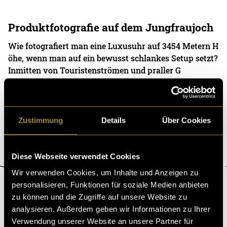
Produktfotografie auf dem Jungfraujoch
Wie fotografiert man eine Luxusuhr auf 3454 Metern H
öhe, wenn man auf ein bewusst schlankes Setup setzt?
Inmitten von Touristenströmen und praller G
07. Mai 2026
- von
Denja Amstutz
Zustimmung
Details
Über Cookies
Diese Webseite verwendet Cookies
Wir verwenden Cookies, um Inhalte und Anzeigen zu
personalisieren, Funktionen für soziale Medien anbieten
ÜBER DIGEZZ
zu können und die Zugriffe auf unsere Website zu
analysieren. Außerdem geben wir Informationen zu Ihrer
«Digezz» ist die Produktionsplattform des Bachelor-Studiengangs
«Multimedia Production» an der Fachhochschule Graubünden und der
Verwendung unserer Website an unsere Partner für