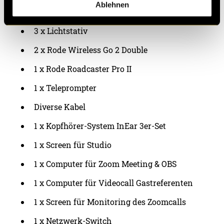
Ablehnen
3 x Elgato Key Light
3 x Lichtstativ
2 x Rode Wireless Go 2 Double
1 x Rode Roadcaster Pro II
1 x Teleprompter
Diverse Kabel
1 x Kopfhörer-System InEar 3er-Set
1 x Screen für Studio
1 x Computer für Zoom Meeting & OBS
1 x Computer für Videocall Gastreferenten
1 x Screen für Monitoring des Zoomcalls
1 x Netzwerk-Switch