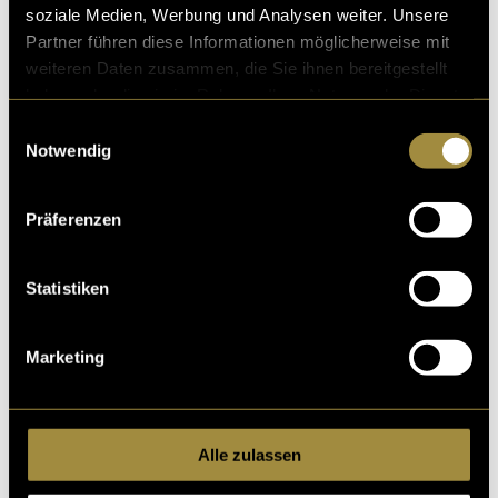
Berner Fachhochschule. Studierende produzieren auf dieser Plattform
soziale Medien, Werbung und Analysen weiter. Unsere
eigenständig multimediale Inhalte und erlangen so die nötige
Partner führen diese Informationen möglicherweise mit
technische Kompetenz für ein multimediales Umfeld in Medien und
weiteren Daten zusammen, die Sie ihnen bereitgestellt
Kommunikation.
haben oder die sie im Rahmen Ihrer Nutzung der Dienste
Die unter «Beste» erscheinenden Beiträge sind eine Auswahl der
gesammelt haben.
Einwilligungsauswahl
Dozierenden des Moduls «Konvergent Produzieren». Die
Notwendig
zusätzlich mit der «Top»-Plakette gekennzeichneten Beiträge
wurden anlässlich des alljährlich vom Institut für Multimedia
Production (IMP) der Fachhochschule Graubünden veranstalteten
Präferenzen
Multimedia Awards von einer externen Fachjury mit einem «Digezz-
Award» ausgezeichnet.
Statistiken
KONTAKT
Fachhochschule Graubünden
Marketing
Institut für Multimedia Production
Pulvermühlestrasse 57
CH-7000 Chur
Alle zulassen
Tel.:
+41 (0)81 286 24 24
E-Mail:
imp@fhgr.ch