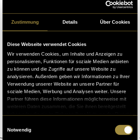
07. Januar 2021
- von
Gina Gysi
und
Lorena Wahrenberger
Zustimmung
Details
Über Cookies
Das finale Kapitel von «Millennials in
Diese Webseite verwendet Cookies
Paradise»
Wir verwenden Cookies, um Inhalte und Anzeigen zu
Schon seit dem ersten «Digezz-Semester» begleitet uns
personalisieren, Funktionen für soziale Medien anbieten
das Projekt «Millennials in Paradise» durch das MMP-
zu können und die Zugriffe auf unsere Website zu
Studium. Zwei Beiträge sind bereits auf
analysieren. Außerdem geben wir Informationen zu Ihrer
04. September 2020
- von
Michel Kessler
,
Lorena Wahrenberger
,
Verwendung unserer Website an unsere Partner für
Demian Spescha
und
Nicola Spescha
soziale Medien, Werbung und Analysen weiter. Unsere
Partner führen diese Informationen möglicherweise mit
weiteren Daten zusammen, die Sie ihnen bereitgestellt
haben oder die sie im Rahmen Ihrer Nutzung der Dienste
gesammelt haben.
Einwilligungsauswahl
Notwendig