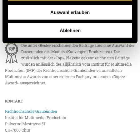
«Digezz» ist die Produktionsplattform des Bachelor-Studiengangs
«Multimedia Production» an der Fachhochschule Graubünden und der
Auswahl erlauben
Berner Fachhochschule. Studierende produzieren auf dieser Plattform
eigenständig multimediale Inhalte und erlangen so die nötige
technische Kompetenz für ein multimediales Umfeld in Medien und
Ablehnen
Kommunikation.
Die unter «Beste» erscheinenden Beiträge sind eine Auswahl der
Dozierenden des Moduls «Konvergent Produzieren». Die
zusätzlich mit der «Top»-Plakette gekennzeichneten Beiträge
wurden anlässlich des alljährlich vom Institut für Multimedia
Production (IMP) der Fachhochschule Graubünden veranstalteten
Multimedia Awards von einer externen Fachjury mit einem «Digezz-
Award» ausgezeichnet.
KONTAKT
Fachhochschule Graubünden
Institut für Multimedia Production
Pulvermühlestrasse 57
CH-7000 Chur