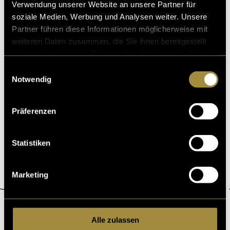
Verwendung unserer Website an unsere Partner für
soziale Medien, Werbung und Analysen weiter. Unsere
Partner führen diese Informationen möglicherweise mit
weiteren Daten zusammen, die Sie ihnen bereitgestellt
Gelateria Eisbrecher
haben oder die sie im Rahmen Ihrer Nutzung der Dienste
gesammelt haben.
Eine Gelateria auf dem Vorplatz der Reitschule? Für die
Einwilligungsauswahl
ses ambitionierte Projekt übernahm ich die komplette
Notwendig
Medienarbeit, von Crowdfunding bis Websi
03. Juni 2025
- von
Laura-Amadea Feldmann
Präferenzen
Statistiken
Marketing
ÜBER DIGEZZ
Alle zulassen