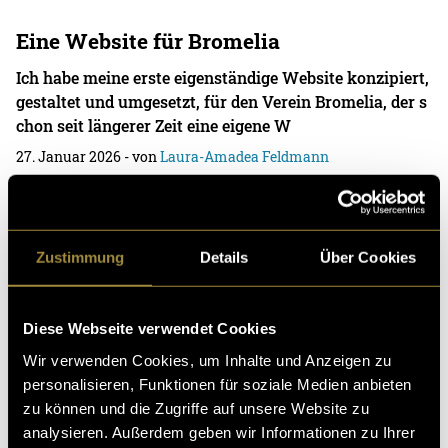
Eine Website für Bromelia
Ich habe meine erste eigenständige Website konzipiert,
gestaltet und umgesetzt, für den Verein Bromelia, der s
chon seit längerer Zeit eine eigene W
27. Januar 2026
- von
Laura-Amadea Feldmann
Zustimmung
Details
Über Cookies
Lovely Neighbours – Ein Kurzfilm in 48
Stunden
Diese Webseite verwendet Cookies
In 48 Stunden einen Kurzfilm von der Idee bis zur fertig
en Postproduktion? Ja, das geht. (Kaffee hilft) Im Frühl
Wir verwenden Cookies, um Inhalte und Anzeigen zu
ing 25 hörte ich das erste Mal von d
personalisieren, Funktionen für soziale Medien anbieten
zu können und die Zugriffe auf unsere Website zu
09. Januar 2026
- von
Stella Bollinger
und
Laura-Amadea
Feldmann
analysieren. Außerdem geben wir Informationen zu Ihrer