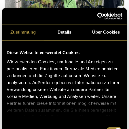
Das Licht in der Treppenhausszene musste künstlich von
Draussen kommen.
Zustimmung
Details
Über Cookies
Nach Drehschluss beginnt direkt die Postproduktion.
Diese Webseite verwendet Cookies
Aaron sichtet, sortiert und schneidet das Material,
Wir verwenden Cookies, um Inhalte und Anzeigen zu
während ich ein detailliertes Audioprotokoll erstelle.
personalisieren, Funktionen für soziale Medien anbieten
Der Ton wurde mit Shotgun-Mic, Lavalier und
zu können und die Zugriffe auf unsere Website zu
teilweise mit einem kleinen Fieldrecorder
analysieren. Außerdem geben wir Informationen zu Ihrer
aufgenommen.
Verwendung unserer Website an unsere Partner für
Besonders anspruchsvoll ist das Schneiden und
soziale Medien, Werbung und Analysen weiter. Unsere
Kreieren der One-Take-Szene, bei der die Geschichte
Partner führen diese Informationen möglicherweise mit
auf ihren Höhepunkt zuläuft.
weiteren Daten zusammen, die Sie ihnen bereitgestellt
haben oder die sie im Rahmen Ihrer Nutzung der Dienste
Für diese Szene bastle ich mehrere Stunden an einer
gesammelt haben.
Einwilligungsauswahl
Audiocollage aus unterschiedlichsten Geräuschen, um