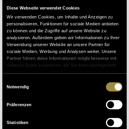
d schlussendlich mega erfüllend war (
Diese Webseite verwendet Cookies
09. Januar 2025
- von
Cyrill Boss
Wir verwenden Cookies, um Inhalte und Anzeigen zu
personalisieren, Funktionen für soziale Medien anbieten
zu können und die Zugriffe auf unsere Website zu
analysieren. Außerdem geben wir Informationen zu Ihrer
Verwendung unserer Website an unsere Partner für
Qlimax – A Final Tribute
soziale Medien, Werbung und Analysen weiter. Unsere
Nach dem 24-jährigen Bestehen schliesst Qlimax, die
Partner führen diese Informationen möglicherweise mit
„Church of Hardstyle“, endgültig seine Tore. Das letzte
weiteren Daten zusammen, die Sie ihnen bereitgestellt
Kapitel der Erfolgsgeschichte eines
haben oder die sie im Rahmen Ihrer Nutzung der Dienste
gesammelt haben.
08. Januar 2025
- von
Cyrill Boss
Einwilligungsauswahl
Notwendig
Präferenzen
Trip to Liminality
People change. In the tunnel of change, in darkness fro
Statistiken
m entrance to exit, everyone is on their own, facing the