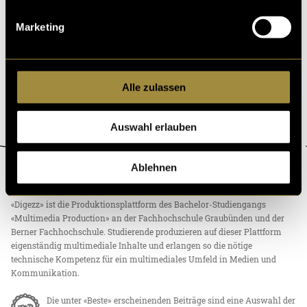
ir challenges to break free of their pa
Marketing
11. Juni 2024
- von
Cyrill Boss
und
Mick Vuillemier
Alle zulassen
Auswahl erlauben
Ablehnen
ÜBER DIGEZZ
«Digezz» ist die Produktionsplattform des Bachelor-Studiengangs
«Multimedia Production» an der Fachhochschule Graubünden und der
Berner Fachhochschule. Studierende produzieren auf dieser Plattform
eigenständig multimediale Inhalte und erlangen so die nötige
technische Kompetenz für ein multimediales Umfeld in Medien und
Kommunikation.
Die unter «Beste» erscheinenden Beiträge sind eine Auswahl der