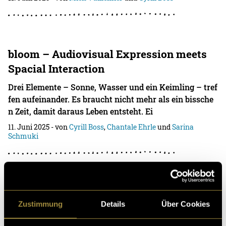
bloom – Audiovisual Expression meets
Spacial Interaction
Drei Elemente – Sonne, Wasser und ein Keimling – tref
fen aufeinander. Es braucht nicht mehr als ein bissche
n Zeit, damit daraus Leben entsteht. Ei
11. Juni 2025
- von
Cyrill Boss
,
Chantale Ehrle
und
Sarina
Schmuki
forever – Ein Song in einem Jahr
Zustimmung
Details
Über Cookies
Ein Jahr nach Beginn ist «forever», unser erster Song a
ls Musikduo, fertig. Ein Projekt, das herausfordernd un