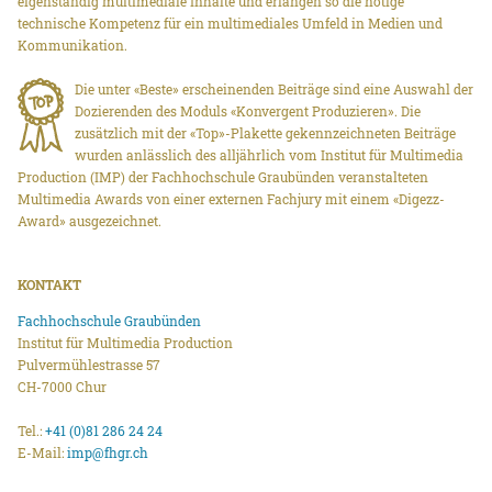
eigenständig multimediale Inhalte und erlangen so die nötige
technische Kompetenz für ein multimediales Umfeld in Medien und
Kommunikation.
Die unter «Beste» erscheinenden Beiträge sind eine Auswahl der
Dozierenden des Moduls «Konvergent Produzieren». Die
zusätzlich mit der «Top»-Plakette gekennzeichneten Beiträge
wurden anlässlich des alljährlich vom Institut für Multimedia
Production (IMP) der Fachhochschule Graubünden veranstalteten
Multimedia Awards von einer externen Fachjury mit einem «Digezz-
Award» ausgezeichnet.
KONTAKT
Fachhochschule Graubünden
Institut für Multimedia Production
Pulvermühlestrasse 57
CH-7000 Chur
Tel.:
+41 (0)81 286 24 24
E-Mail:
imp@fhgr.ch