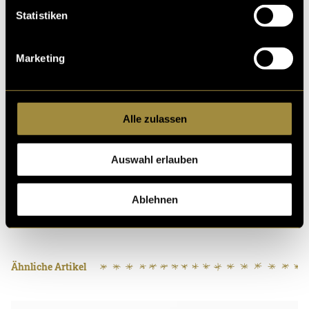
Statistiken
Marketing
Bitte akzeptiere die
statistik, Marketing
Cookies um
Alle zulassen
diesen Inhalt zu sehen.
Auswahl erlauben
Ablehnen
Ähnliche Artikel