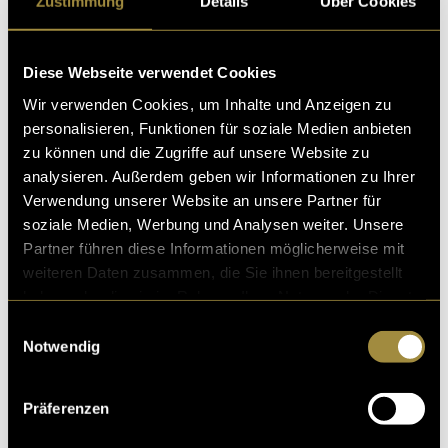
Zustimmung
Details
Über Cookies
Diese Webseite verwendet Cookies
Wir verwenden Cookies, um Inhalte und Anzeigen zu
personalisieren, Funktionen für soziale Medien anbieten
zu können und die Zugriffe auf unsere Website zu
analysieren. Außerdem geben wir Informationen zu Ihrer
Verwendung unserer Website an unsere Partner für
soziale Medien, Werbung und Analysen weiter. Unsere
Bitte akzeptiere die
statistik, Marketing
Cookies um
Partner führen diese Informationen möglicherweise mit
diesen Inhalt zu sehen.
weiteren Daten zusammen, die Sie ihnen bereitgestellt
haben oder die sie im Rahmen Ihrer Nutzung der Dienste
Lehrprojekt:
gesammelt haben.
Einwilligungsauswahl
Notwendig
Präferenzen