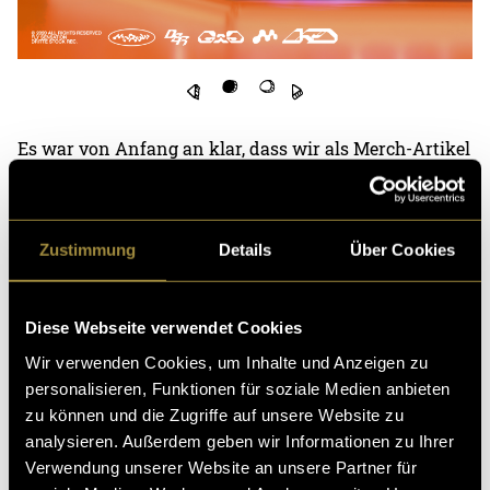
Es war von Anfang an klar, dass wir als Merch-Artikel
ein Oversized-Hoodie produzieren wollten. Der Hoodie
war vom Schnitt, dem Gewicht des Stoffes bis zur
Druckmethode speziell ausgewählt worden. Das
Zustimmung
Details
Über Cookies
Resultat ist ein Merch-Artikel, der den höchsten
Qualitätsstandards von zeitgemässen Modemarken
entspricht.
Hier kannst du dir noch einen limitierten
Diese Webseite verwendet Cookies
Hoodie bestellen.
Wir verwenden Cookies, um Inhalte und Anzeigen zu
personalisieren, Funktionen für soziale Medien anbieten
zu können und die Zugriffe auf unsere Website zu
analysieren. Außerdem geben wir Informationen zu Ihrer
Verwendung unserer Website an unsere Partner für