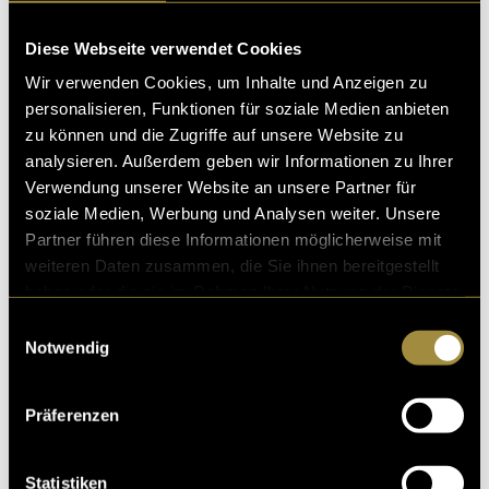
diesen Inhalt zu sehen.
Diese Webseite verwendet Cookies
(hil)
Wir verwenden Cookies, um Inhalte und Anzeigen zu
personalisieren, Funktionen für soziale Medien anbieten
zu können und die Zugriffe auf unsere Website zu
analysieren. Außerdem geben wir Informationen zu Ihrer
Verwendung unserer Website an unsere Partner für
soziale Medien, Werbung und Analysen weiter. Unsere
Partner führen diese Informationen möglicherweise mit
weiteren Daten zusammen, die Sie ihnen bereitgestellt
Kritik
haben oder die sie im Rahmen Ihrer Nutzung der Dienste
gesammelt haben.
Einwilligungsauswahl
Notwendig
Ähnliche Artikel
Präferenzen
Statistiken