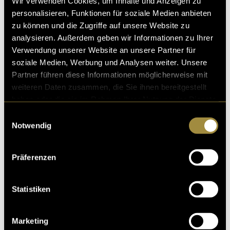
Wir verwenden Cookies, um Inhalte und Anzeigen zu
personalisieren, Funktionen für soziale Medien anbieten
zu können und die Zugriffe auf unsere Website zu
analysieren. Außerdem geben wir Informationen zu Ihrer
Verwendung unserer Website an unsere Partner für
soziale Medien, Werbung und Analysen weiter. Unsere
Partner führen diese Informationen möglicherweise mit
weiteren Daten zusammen, die Sie ihnen bereitgestellt
haben oder die sie im Rahmen Ihrer Nutzung der Dienste
gesammelt haben.
Einwilligungsauswahl
Notwendig
Präferenzen
(eli)
Statistiken
Marketing