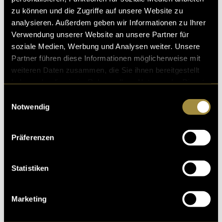
zu können und die Zugriffe auf unsere Website zu
analysieren. Außerdem geben wir Informationen zu Ihrer
Verwendung unserer Website an unsere Partner für
soziale Medien, Werbung und Analysen weiter. Unsere
Partner führen diese Informationen möglicherweise mit
weiteren Daten zusammen, die Sie ihnen bereitgestellt
haben oder die sie im Rahmen Ihrer Nutzung der Dienste
gesammelt haben.
Einwilligungsauswahl
Notwendig
Bitte akzeptiere die
statistik, Marketing
Cookies um
diesen Inhalt zu sehen.
Präferenzen
(spu)
Statistiken
Marketing