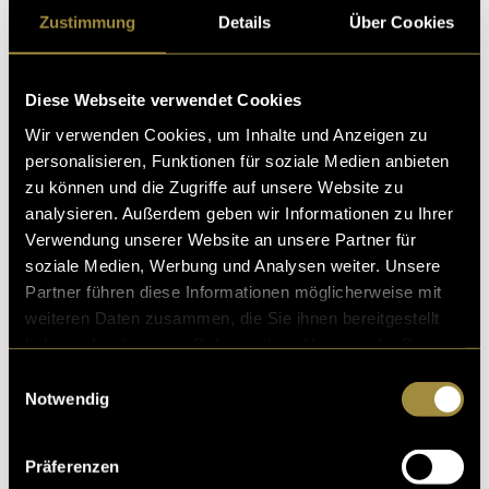
Sounds sowie selbst aufgenommene Geräusche der
Zustimmung
Details
Über Cookies
Kassette, die in der Hülle hin- und herrüttelt.
Für den Feinschliff habe ich ein leichtes Color Grading
Diese Webseite verwendet Cookies
vorgenommen, um den Kontrast zu erhöhen und
Wir verwenden Cookies, um Inhalte und Anzeigen zu
etwas Grain hinzuzufügen – für einen stimmigen,
personalisieren, Funktionen für soziale Medien anbieten
analogen Look.
zu können und die Zugriffe auf unsere Website zu
analysieren. Außerdem geben wir Informationen zu Ihrer
Für die Produktfotos konnte ich das erstellte Modell
Verwendung unserer Website an unsere Partner für
auf einem neutralen Hintergrund platzieren und
soziale Medien, Werbung und Analysen weiter. Unsere
musste lediglich die Beleuchtung leicht anpassen.
Partner führen diese Informationen möglicherweise mit
weiteren Daten zusammen, die Sie ihnen bereitgestellt
haben oder die sie im Rahmen Ihrer Nutzung der Dienste
gesammelt haben.
Einwilligungsauswahl
Notwendig
Präferenzen