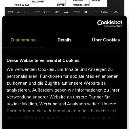
Zustimmung
Details
Über Cookies
In einem weiteren Schritt fügte ich die Parkplätze zum
Modell hinzu. Dieser Prozess war eher mühsam, da
Google Maps keine aktuelle Ansicht der Somedia und
Diese Webseite verwendet Cookies
dementsprechend der Parkplätze hat. Also bin ich an
Wir verwenden Cookies, um Inhalte und Anzeigen zu
einem Nachmittag zur Eduzone geradelt und habe
personalisieren, Funktionen für soziale Medien anbieten
eine Weile Parkplätze gezählt. Dieses Modell war
zu können und die Zugriffe auf unsere Website zu
relevant für die Orientierung unserer Partner am
analysieren. Außerdem geben wir Informationen zu Ihrer
Abend. Sie haben jeweils Parkplätze zugeordnet
Verwendung unserer Website an unsere Partner für
bekommen und konnten so sehen, wo sie zugeteilt
soziale Medien, Werbung und Analysen weiter. Unsere
waren.
Partner führen diese Informationen möglicherweise mit
weiteren Daten zusammen, die Sie ihnen bereitgestellt
haben oder die sie im Rahmen Ihrer Nutzung der Dienste