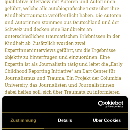
qualitative Interview mit Autoren und Autorinnen
geführt, welche alle autobiografische Texte über ihre
Kindheitstraumata veröffentlicht haben. Die Autoren
und Autorinnen stammen aus Deutschland und der
Schweiz und decken eine Bandbreite an
unterschiedlichen traumatischen Erlebnissen in der
Kindheit ab. Zusätzlich wurden zwei
Expertinneninterviews geführt, um die Ergebnisse
objektiv zu hinterfragen und einzuordnen. Eine
Expertin ist als Journalistin tätig und leitet die „Early
Childhood Reporting Initiative“ am Dart Center für
Journalismus und Trauma. Ein Projekt der Columbia
University, das Journalisten und Journalistinnen
dabei helfen soll, sich über Traumata zu informieren
und sich bewusster zu machen, was Traumata sind,
aber auch, wie man über Kinder berichtet und,
insbesondere, wie Traumata mit dem sich
entwickelnden Gehirn interagieren. Die zweite
Zustimmung
Details
Über Cookies
Expertin ist klinische Psychologin aus New York und