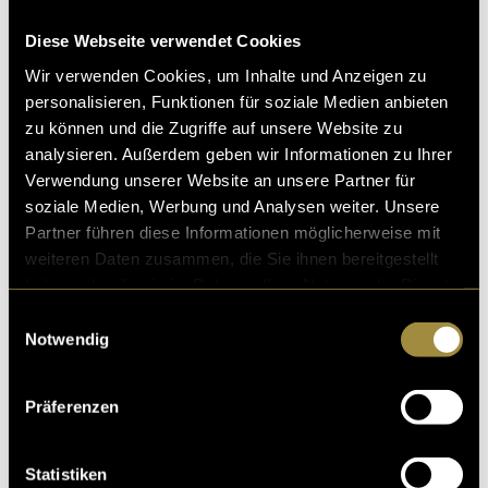
arbeitet seit 25 Jahren auf dem Gebiet der
Traumatologie.
Diese Webseite verwendet Cookies
Wir verwenden Cookies, um Inhalte und Anzeigen zu
Ergebnisse
personalisieren, Funktionen für soziale Medien anbieten
zu können und die Zugriffe auf unsere Website zu
Die Ergebnisse zeigen, dass die mediale Aufarbeitung
analysieren. Außerdem geben wir Informationen zu Ihrer
von Trauma durch autobiografische Texte eine
Verwendung unserer Website an unsere Partner für
wertvolle Methode zur Verarbeitung traumatischer
soziale Medien, Werbung und Analysen weiter. Unsere
Erlebnisse sein kann. Sie bietet durch den
Partner führen diese Informationen möglicherweise mit
Schreibprozess zahlreiche Chancen für die persönliche
weiteren Daten zusammen, die Sie ihnen bereitgestellt
Heilung. Das Veröffentlichen von persönlichen
haben oder die sie im Rahmen Ihrer Nutzung der Dienste
Geschichten birgt jedoch auch erhebliche Risiken, die
gesammelt haben.
Einwilligungsauswahl
sorgfältig abgewogen werde müssen. An dieser Stelle
Notwendig
ist anzumerken, dass sowohl Autoren und Autorinnen
wie auch die Expertinnen sich einig waren, dass
persönliche Traumageschichten geteilt werden
Präferenzen
sollten. Des Weiteren ist das Potenzial zur
Sensibilisierung sowie Veränderung in der
Statistiken
Gesellschaft gross, wenn beim Thema Trauma mehr