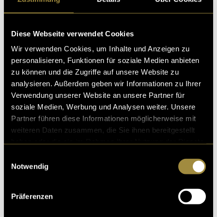
Limit Login Attempts Reloaded
All In One WP Security
Diese Webseite verwendet Cookies
Wir verwenden Cookies, um Inhalte und Anzeigen zu
Mit diesen Plugins kannst du die Anzahl der Login-
personalisieren, Funktionen für soziale Medien anbieten
Versuche limitieren. So können nicht automatisiert
zu können und die Zugriffe auf unsere Website zu
alle Passswortkombinationen für eine:n Benutzer:in
analysieren. Außerdem geben wir Informationen zu Ihrer
ausprobiert werden.
Verwendung unserer Website an unsere Partner für
soziale Medien, Werbung und Analysen weiter. Unsere
Bei den meisten dieser Plugins kannst du auch die
Partner führen diese Informationen möglicherweise mit
Login-URL anpassen, was es den Hackern zusätzlich
weiteren Daten zusammen, die Sie ihnen bereitgestellt
schwer macht, deine Bruteforce Attacke zu starten.
haben oder die sie im Rahmen Ihrer Nutzung der Dienste
gesammelt haben.
Mit diesen Tools ist deine Webseite bereit für’s
Einwilligungsauswahl
Notwendig
Internet.
WordPress-Sicherheit im Abo
Präferenzen
Für meine Kund:innen habe ich den
WordPress