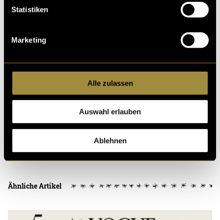
Wartungsservice WAPUS
erstellt. Der Service
Statistiken
kümmert sich um alle Aspekte der WordPress
Sicherheit.
Marketing
(bas)
Alle zulassen
Auswahl erlauben
Ablehnen
Kritik
Ähnliche Artikel