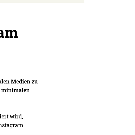
ram
ialen Medien zu
en minimalen
ert wird,
Instagram