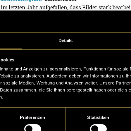
l im letzten Jahr aufgefallen, dass Bilder stark bearb
g und anderen Methoden zur Verfälschung gearbeitet 
egen in der Pflicht, diese Differenzen zu beleuchten
ss auch bereits scheinbar unbearbeitete Bilder nicht 
nser Ziel war es, einigen Personen die Augen zu öff
Details
ie Zweifel am eigenen Bild etwas abzubauen.
Cookies
nhalte und Anzeigen zu personalisieren, Funktionen für soziale
Website zu analysieren. Außerdem geben wir Informationen zu I
r soziale Medien, Werbung und Analysen weiter. Unsere Partner
 Daten zusammen, die Sie ihnen bereitgestellt haben oder die s
n.
Präferenzen
Statistiken