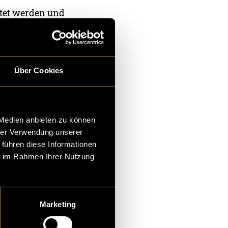
eitet werden und
wird. Wir
 und
der Realität
nen und wenn
Über Cookies
 Medien anbieten zu können
hrer Verwendung unserer
 führen diese Informationen
ie im Rahmen Ihrer Nutzung
Marketing