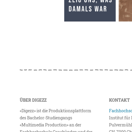
ÜBER DIGEZZ
KONTAKT
«Digezz» ist die Produktionsplattform
Fachhochsc
des Bachelor-Studiengangs
Institut fü
«Multimedia Production» an der
Pulvermühl
Fachhochschule Graubünden und der
CH-7000 Ch