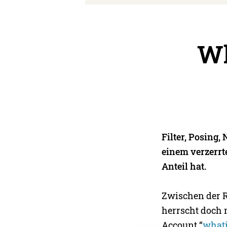
Wh
Filter, Posing
einem verzerrte
Anteil hat.
Zwischen der R
herrscht doch 
Account “
what