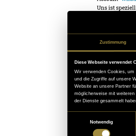
Uns ist speziel
viel mit Posin
sahen uns desw
aufzuzeigen, da
entsprechen. U
Zustimmung
möglich auch d
Diese Webseite verwendet 
(ash)
Wir verwenden Cookies, um I
und die Zugriffe auf unsere 
Website an unsere Partner fü
möglicherweise mit weiteren
der Dienste gesammelt habe
Einwilligungsauswahl
Notwendig