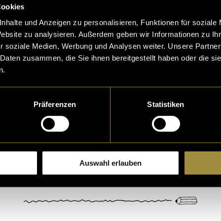
Cookies
nhalte und Anzeigen zu personalisieren, Funktionen für soziale
Website zu analysieren. Außerdem geben wir Informationen zu I
r soziale Medien, Werbung und Analysen weiter. Unsere Partner
e Stunden haben sich mittlerweile unzählige Werke a
 Daten zusammen, die Sie ihnen bereitgestellt haben oder die s
n.
r immer wieder Anfragen für Karikaturen oder Visua
h mich dazu entschlossen, ein Portfolio für ihn zu ers
ragen über ein Formular kanalisiert und die bisheri
Präferenzen
Statistiken
äsentiert werden. Viel Spass beim
Durchstöbern!
Auswahl erlauben