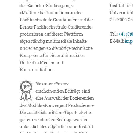
des Bachelor-Studiengangs
Institut fü
«Multimedia Production» an der
Pulvermühl
Fachhochschule Graubünden und der
CH-7000 Ch
Berner Fachhochschule. Studierende
produzieren auf dieser Plattform
Tel.:
+41 (0)
eigenständig multimediale Inhalte
E-Mail:
imp
und erlangen so die nötige technische
Kompetenz für ein multimediales
Umfeld in Medien und
Kommunikation.
Die unter «Beste»
erscheinenden Beiträge sind
eine Auswahl der Dozierenden
des Moduls «Konvergent Produzieren».
Die zusätzlich mit der «Top»-Plakette
gekennzeichneten Beiträge wurden
anlässlich des alljährlich vom Institut