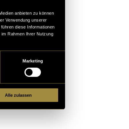
 Medien anbieten zu können
hrer Verwendung unserer
 führen diese Informationen
ngesammelt.
ie im Rahmen Ihrer Nutzung
lisierungen.
tellen. So
gen
Marketing
Alle zulassen