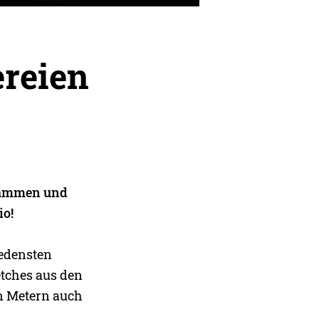
reien
usammen und
io!
iedensten
tches aus den
n Metern auch