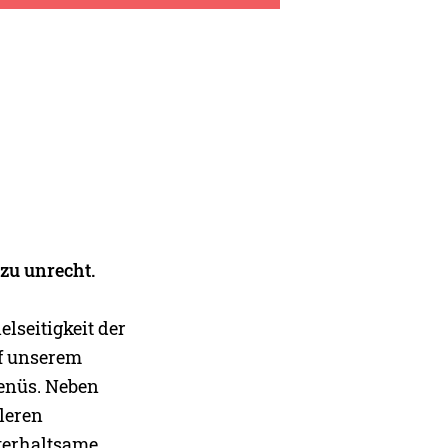
 zu unrecht.
lseitigkeit der
uf unserem
Menüs. Neben
leren
nterhaltsame