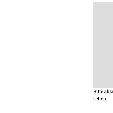
Bitte akz
sehen.