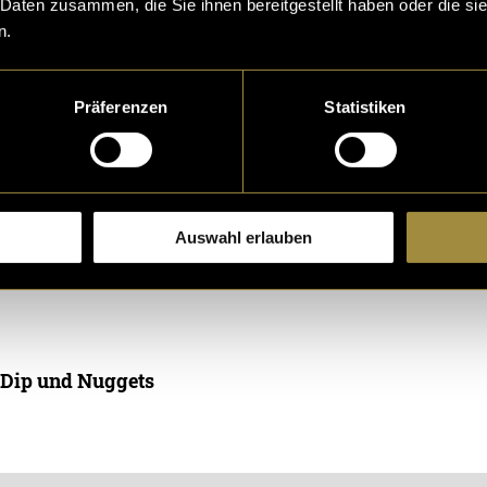
 Daten zusammen, die Sie ihnen bereitgestellt haben oder die s
n.
Präferenzen
Statistiken
Auswahl erlauben
eptiere die
statistik, Marketing
Cookies um diesen Inh
, Dip und Nuggets