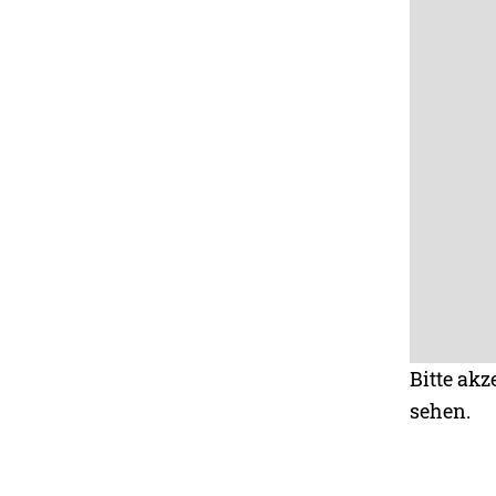
Bitte akz
sehen.