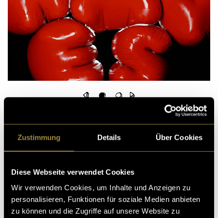
Herausforderungen und Lernprozess
Die Vorbereitung für dieses Projekt nahm viel Zeit in
Zustimmung
Details
Über Cookies
Anspruch. Da ich noch dabei bin, Blender vollständig
zu erlernen, stiess ich auf einige Herausforderungen
und Fehler, die ich beheben musste. Dies erforderte
Diese Webseite verwendet Cookies
Geduld und zusätzliche Recherche, aber letztlich
Wir verwenden Cookies, um Inhalte und Anzeigen zu
führte es zu einem besseren Verständnis des Tools.
personalisieren, Funktionen für soziale Medien anbieten
zu können und die Zugriffe auf unsere Website zu