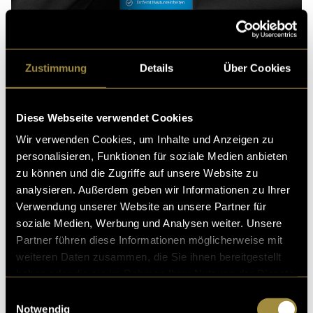
Zustimmung
Details
Über Cookies
Diese Webseite verwendet Cookies
Wir verwenden Cookies, um Inhalte und Anzeigen zu
ten
Fr
In Anlehnung an die Marke Nivea
personalisieren, Funktionen für soziale Medien anbieten
zu können und die Zugriffe auf unsere Website zu
analysieren. Außerdem geben wir Informationen zu Ihrer
Verwendung unserer Website an unsere Partner für
(stm)
soziale Medien, Werbung und Analysen weiter. Unsere
Partner führen diese Informationen möglicherweise mit
weiteren Daten zusammen, die Sie ihnen bereitgestellt
haben oder die sie im Rahmen Ihrer Nutzung der Dienste
gesammelt haben.
Einwilligungsauswahl
Notwendig