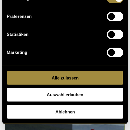
Kritik
Präferenzen
Statistiken
Ähnliche Artikel
Marketing
Alle zulassen
Auswahl erlauben
Ablehnen