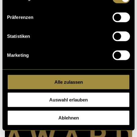
Kritik
Präferenzen
Statistiken
Ähnliche Artikel
Marketing
Alle zulassen
Auswahl erlauben
Ablehnen