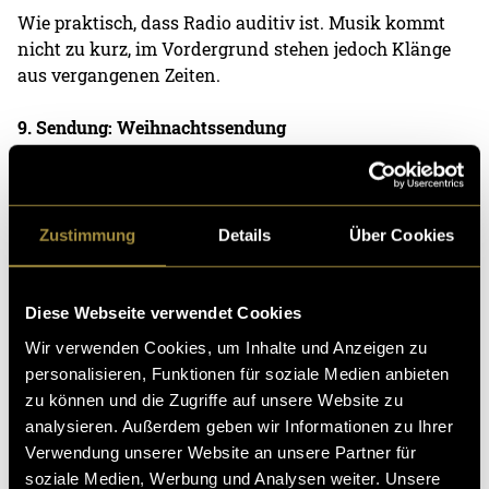
Wie praktisch, dass Radio auditiv ist. Musik kommt
nicht zu kurz, im Vordergrund stehen jedoch Klänge
aus vergangenen Zeiten.
9. Sendung: Weihnachtssendung
Ho Ho Ho, Merry Christmas! Ausschliesslich
Weihnachtslieder vor dem Jahr 2000 werden hier
gespielt. Ja, Last Christmas ist auch dabei.
Zustimmung
Details
Über Cookies
10. Sendung: Abschlusssendung
Diese Webseite verwendet Cookies
Keine Zeit für Tränen, es wird getanzt! Mit Eurodance
Wir verwenden Cookies, um Inhalte und Anzeigen zu
verabschiedet sich die allerletzte Folge Vintage Vibes
personalisieren, Funktionen für soziale Medien anbieten
auf Radio Calanda von den Zuhörer:innen.
zu können und die Zugriffe auf unsere Website zu
analysieren. Außerdem geben wir Informationen zu Ihrer
Verschollene Folge
Verwendung unserer Website an unsere Partner für
soziale Medien, Werbung und Analysen weiter. Unsere