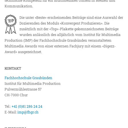
technische Kompetenz für ein multimediales Umfeld in Medien und
Kommunikation.
Die unter «Beste» erscheinenden Beiträge sind eine Auswahl der
Dozierenden des Moduls «Konvergent Produzieren». Die
zusätzlich mit der «Top»-Plakette gekennzeichneten Beiträge
wurden anlässlich des alljährlich vom Institut für Multimedia
Production (IMP) der Fachhochschule Graubünden veranstalteten
Multimedia Awards von einer externen Fachjury mit einem «Digezz-
Award» ausgezeichnet.
KONTAKT
Fachhochschule Graubünden
Institut für Multimedia Production
Pulvermühlestrasse 57
CH-7000 Chur
Tel.:
+41 (0)81 286 24 24
E-Mail:
imp@fhgr.ch