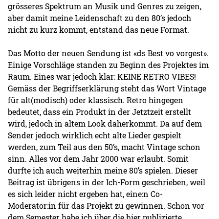
grösseres Spektrum an Musik und Genres zu zeigen,
aber damit meine Leidenschaft zu den 80’s jedoch
nicht zu kurz kommt, entstand das neue Format.
Das Motto der neuen Sendung ist «ds Best vo vorgest».
Einige Vorschläge standen zu Beginn des Projektes im
Raum. Eines war jedoch klar: KEINE RETRO VIBES!
Gemäss der Begriffserklärung steht das Wort Vintage
für alt(modisch) oder klassisch. Retro hingegen
bedeutet, dass ein Produkt in der Jetztzeit erstellt
wird, jedoch in altem Look daherkommt. Da auf dem
Sender jedoch wirklich echt alte Lieder gespielt
werden, zum Teil aus den 50’s, macht Vintage schon
sinn. Alles vor dem Jahr 2000 war erlaubt. Somit
durfte ich auch weiterhin meine 80’s spielen. Dieser
Beitrag ist übrigens in der Ich-Form geschrieben, weil
es sich leider nicht ergeben hat, eine:n Co-
Moderator:in für das Projekt zu gewinnen. Schon vor
dem Semester habe ich über die hier publizierte