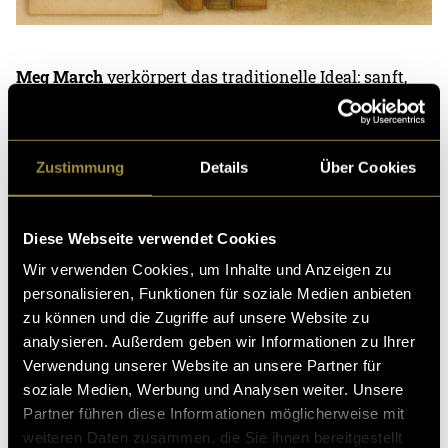
Meg March
verkörpert das traditionelle Ideal: sanft,
familiär, rücksichtsvoll. Doch sie ist keine naive
Hausfrau. Ihre Entscheidung, John zu heiraten und in
Armut zu leben, ist selbstbestimmt. In einer
Zustimmung
Details
Über Cookies
Schönheitsszene lehnt sie es ab, sich zu verstellen, um
dazuzugehören. Sie akzeptiert ihre Rolle, aber sie
wählt sie bewusst – und das macht sie stark. Meg
Diese Webseite verwendet Cookies
erinnert uns daran, dass Feminismus nicht bedeutet,
gegen die Ehe zu sein, sondern gegen die Vorstellung,
Wir verwenden Cookies, um Inhalte und Anzeigen zu
es gebe nur einen richtigen Weg.
personalisieren, Funktionen für soziale Medien anbieten
zu können und die Zugriffe auf unsere Website zu
analysieren. Außerdem geben wir Informationen zu Ihrer
Verwendung unserer Website an unsere Partner für
soziale Medien, Werbung und Analysen weiter. Unsere
Partner führen diese Informationen möglicherweise mit
weiteren Daten zusammen, die Sie ihnen bereitgestellt